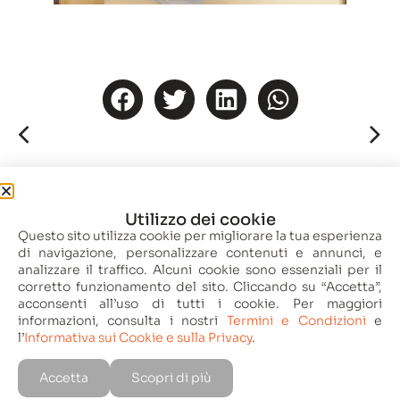
Utilizzo dei cookie
Questo sito utilizza cookie per migliorare la tua esperienza
IT
EN
FR
di navigazione, personalizzare contenuti e annunci, e
analizzare il traffico. Alcuni cookie sono essenziali per il
corretto funzionamento del sito. Cliccando su “Accetta”,
acconsenti all’uso di tutti i cookie. Per maggiori
informazioni, consulta i nostri
Termini e Condizioni
e
l’
Informativa sui Cookie e sulla Privacy
.
© Studio Borsotto Architettura 2025 | p.iva
IT04078000041 |
Termini e condizioni
|
Informativa sui Cookie e sulla Privacy
Accetta
Scopri di più