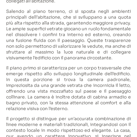
collegati all’abitazione.
Salendo al piano terreno, ci si sposta negli ambienti
principali dell’abitazione, che si sviluppano a una quota
più alta rispetto alla strada, garantendo maggiore privacy.
Le ampie superfici vetrate giocano un ruolo fondamentale
nel dissolvere i confini tra interno ed esterno, creando
una fusione fluida con il paesaggio. Queste trasparenze
non solo permettono di valorizzare le vedute, ma anche di
sfruttare al massimo la luce naturale e di collegare
visivamente l’edificio con il panorama circostante.
Il piano primo si caratterizza per un corpo trasversale che
emerge rispetto allo sviluppo longitudinale dell’edificio.
In questa porzione si trova la camera padronale,
impreziosita da una grande vetrata che incornicia il letto,
offrendo una vista mozzafiato sul paese e il paesaggio
collinare. La camera è inoltre dotata di cabina armadio e
bagno privato, con la stessa attenzione al comfort e alla
relazione visiva con l’esterno.
Il progetto si distingue per un’accurata combinazione di
linee moderne e materiali tradizionali, integrandosi con il
contesto locale in modo rispettoso ed elegante. La casa,
pur avendo un carattere innovativo, si inserisce nel